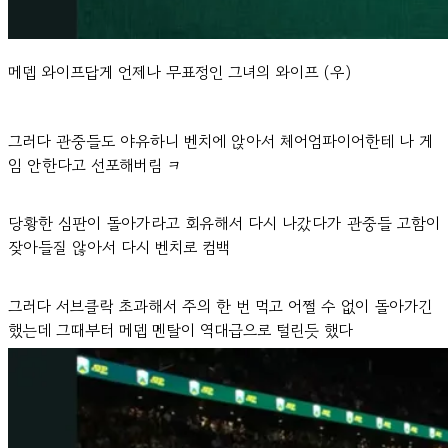
메뎁 와이프답게 언제나 무표정인 그녀의 와이프 (우)
그러다 관중들도 야유하니 벤치에 앉아서 체어엄파이어한테 나 게
임 안한다고 선포해버림 ㅋ
당황한 심판이 돌아가라고 회유해서 다시 나갔다가 관중들 고함이
잦아들질 않아서 다시 벤치로 컴백
그러다 서브클락 초과해서 주의 한 번 먹고 어쩔 수 없이 돌아가긴
했는데 그때부터 메뎁 멘탈이 역대급으로 털린듯 했다