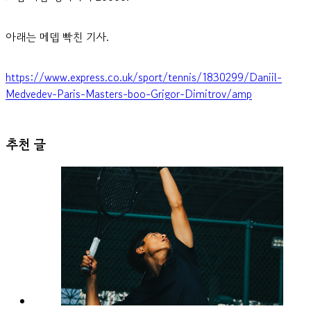
아래는 메뎁 빡친 기사.
https://www.express.co.uk/sport/tennis/1830299/Daniil-
Medvedev-Paris-Masters-boo-Grigor-Dimitrov/amp
추천 글